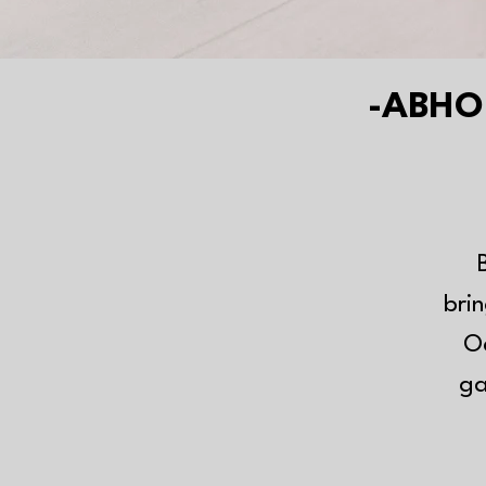
-ABHO
brin
Od
ga